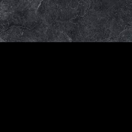
Venta
al
mayor