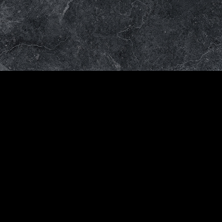
Venta
al
mayor