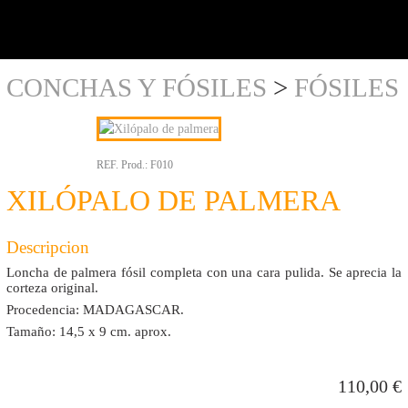
y al
detalle
CONCHAS Y FÓSILES
>
FÓSILES
REF. Prod.:
F010
XILÓPALO DE PALMERA
Descripcion
Loncha de palmera fósil completa con una cara pulida. Se aprecia la
corteza original.
Procedencia: MADAGASCAR.
Tamaño: 14,5 x 9 cm. aprox.
110,00
€