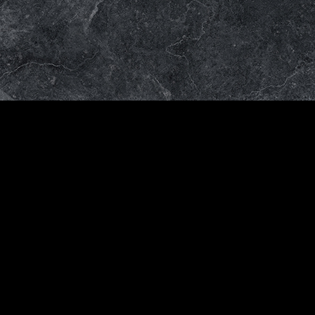
Venta
al
mayor