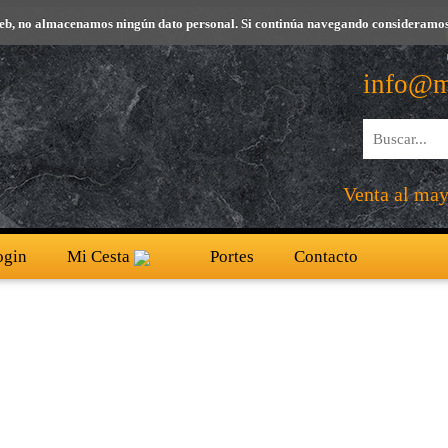
io web, no almacenamos ningún dato personal. Si continúa navegando consideramos
info@m
Venta al mayo
ogin
Mi Cesta
Portes
Contacto