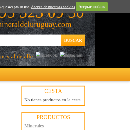
93 323 09 30
 que acepta su uso.
Acerca de nuestras cookies
Aceptar cookies
ineraldeluruguay.com
r y al detalle
CESTA
No tienes productos en la cesta.
PRODUCTOS
Minerales