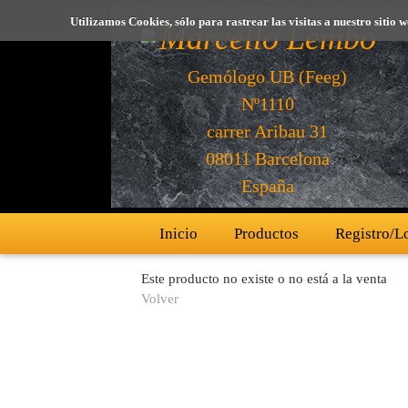
Utilizamos Cookies, sólo para rastrear las visitas a nuestro sit
Marcello Lembo
Gemólogo UB (Feeg)
Nº1110
carrer Aribau 31
08011 Barcelona
España
Inicio
Productos
Registro/L
Este producto no existe o no está a la venta
Volver