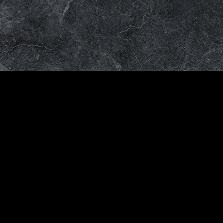
Venta
al
mayor