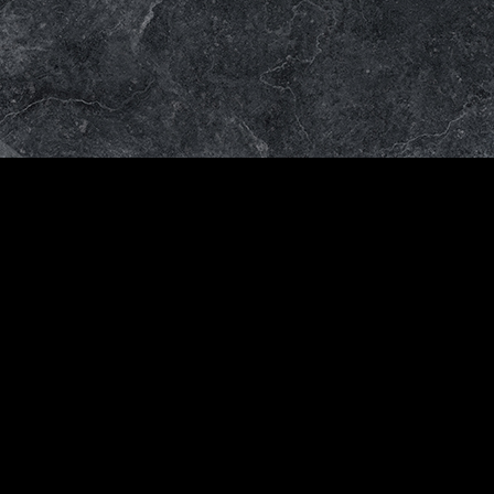
Venta
al
mayor